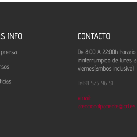
S INFO
CONTACTO
 prensa
De 8:00 A 22:00h horario
ininterrumpido de lunes a
rsos
viernes(ambos inclusive)
ticias
Tel:91 575 96 51
email:
atencionalpaciente@crl.es