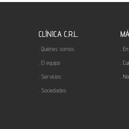
CLÍNICA C.R.L.
MÁ
.
Quiénes somos
.
En
.
El equipo
.
Cu
.
Servicios
.
No
.
Sociedades