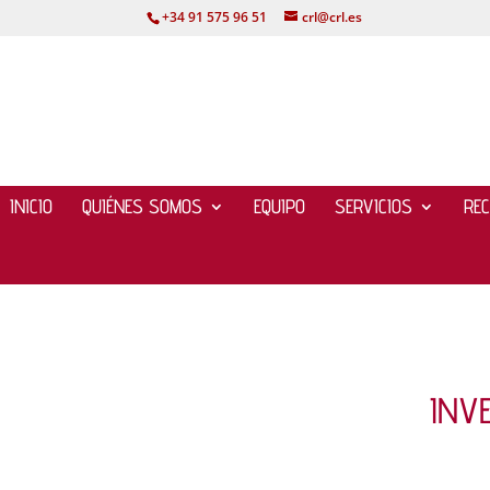
+34 91 575 96 51
crl@crl.es
INICIO
QUIÉNES SOMOS
EQUIPO
SERVICIOS
RE
INV