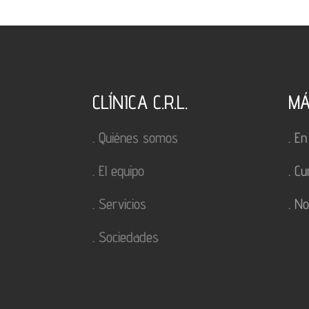
CLÍNICA C.R.L.
MÁ
.
Quiénes somos
.
En
.
El equipo
.
Cu
.
Servicios
.
No
.
Sociedades