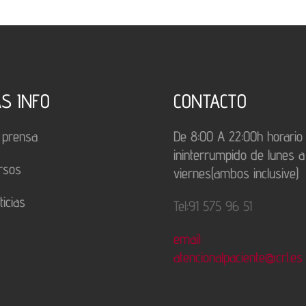
S INFO
CONTACTO
 prensa
De 8:00 A 22:00h horario
ininterrumpido de lunes a
rsos
viernes(ambos inclusive)
ticias
Tel:91 575 96 51
email:
atencionalpaciente@crl.es