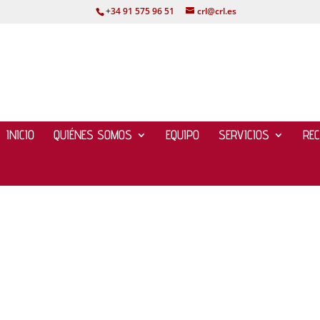
+34 91 575 96 51
crl@crl.es
INICIO
QUIÉNES SOMOS
EQUIPO
SERVICIOS
RE