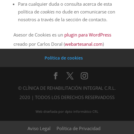
Para cualquier duda o consulta acerca de esta
política de
cookies
no dude en comunicarse con
nosotros a través de la sección de contacto.
Asesor de Cookies es un
plugin para WordPress
creado por Carlos Doral (
webartesanal.com
)
Política de cookies
© CLÍNICA DE REHABILITACIÓN INTEGRAL C.R.L.
2020 | TODOS LOS DERECHOS RESERVADOSS
Web diseñada por dpto informático CRL
Aviso Legal
Política de Privacidad