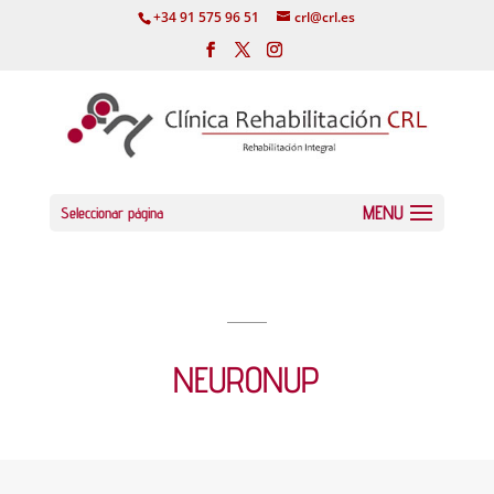
+34 91 575 96 51
crl@crl.es
Seleccionar página
NEURONUP