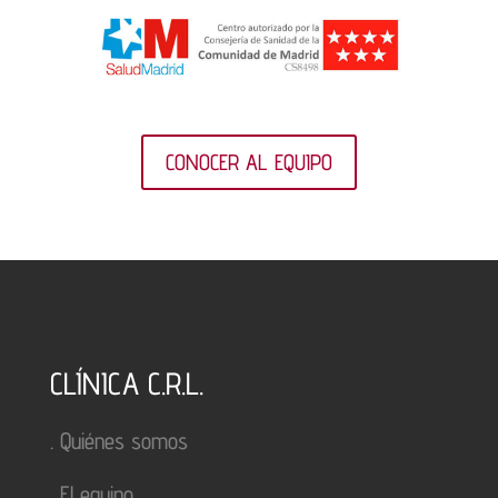
CONOCER AL EQUIPO
CLÍNICA C.R.L.
.
Quiénes somos
.
El equipo