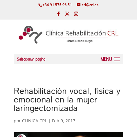
+34 91 575 96 51
crl@crl.es
Seleccionar página
Rehabilitación vocal, fisica y
emocional en la mujer
laringectomizada
por
CLINICA CRL
|
Feb 9, 2017