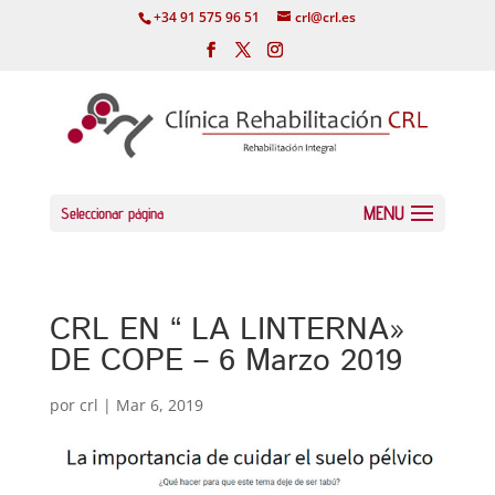
+34 91 575 96 51
crl@crl.es
Seleccionar página
CRL EN “ LA LINTERNA»
DE COPE – 6 Marzo 2019
por
crl
|
Mar 6, 2019