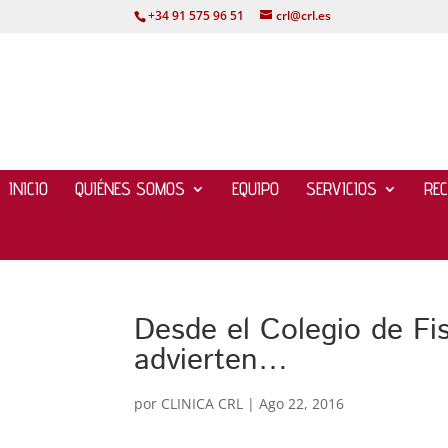
+34 91 575 96 51
crl@crl.es
INICIO
QUIÉNES SOMOS
EQUIPO
SERVICIOS
RE
Desde el Colegio de Fi
advierten…
por
CLINICA CRL
|
Ago 22, 2016