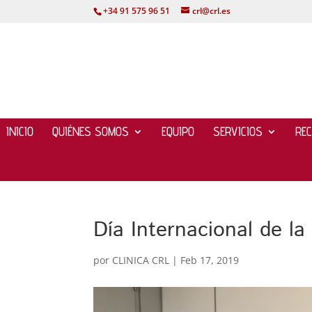
+34 91 575 96 51
crl@crl.es
INICIO
QUIÉNES SOMOS
EQUIPO
SERVICIOS
RE
Día Internacional de la
por
CLINICA CRL
|
Feb 17, 2019