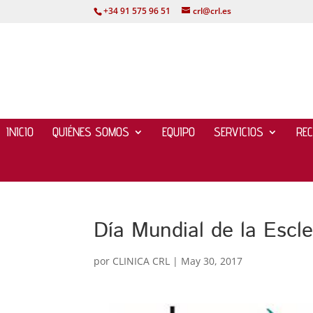
+34 91 575 96 51
crl@crl.es
INICIO
QUIÉNES SOMOS
EQUIPO
SERVICIOS
RE
Día Mundial de la Escle
por
CLINICA CRL
|
May 30, 2017