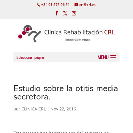
+34 91 575 96 51
crl@crl.es
Seleccionar página
Estudio sobre la otitis media
secretora.
por
CLINICA CRL
|
Nov 22, 2016