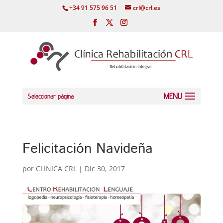
+34 91 575 96 51
crl@crl.es
Seleccionar página
Felicitación Navideña
por
CLINICA CRL
|
Dic 30, 2017