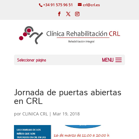
+34 91 575 96 51
crl@crl.es
Seleccionar página
Jornada de puertas abiertas
en CRL
por
CLINICA CRL
|
Mar 19, 2018