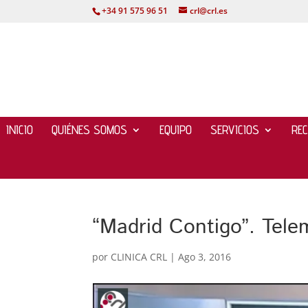
+34 91 575 96 51
crl@crl.es
INICIO
QUIÉNES SOMOS
EQUIPO
SERVICIOS
RE
“Madrid Contigo”. Tele
por
CLINICA CRL
|
Ago 3, 2016