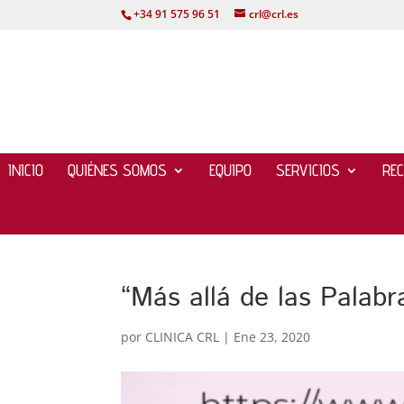
+34 91 575 96 51
crl@crl.es
INICIO
QUIÉNES SOMOS
EQUIPO
SERVICIOS
RE
“Más allá de las Palabr
por
CLINICA CRL
|
Ene 23, 2020