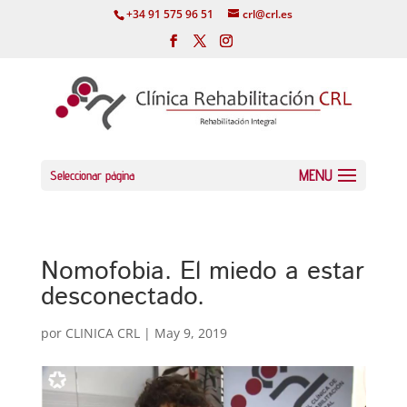
+34 91 575 96 51
crl@crl.es
Seleccionar página
Nomofobia. El miedo a estar
desconectado.
por
CLINICA CRL
|
May 9, 2019