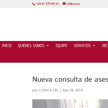
+34 91 575 96 51
crl@crl.es
INICIO
QUIÉNES SOMOS
EQUIPO
SERVICIOS
RE
Nueva consulta de ase
por
CLINICA CRL
|
Sep 28, 2018