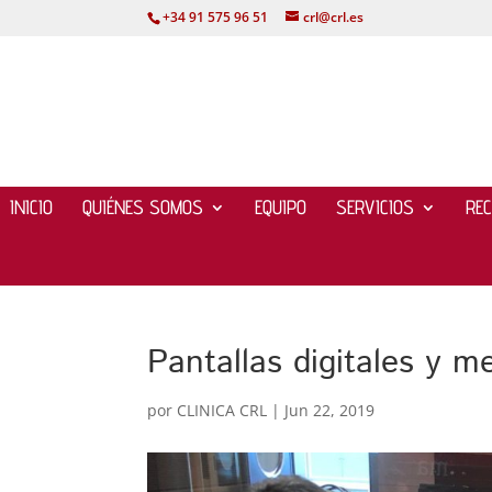
+34 91 575 96 51
crl@crl.es
INICIO
QUIÉNES SOMOS
EQUIPO
SERVICIOS
RE
Pantallas digitales y m
por
CLINICA CRL
|
Jun 22, 2019