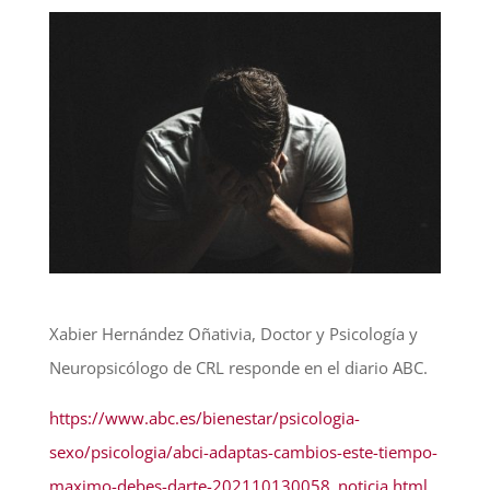
Xabier Hernández Oñativia, Doctor y Psicología y
Neuropsicólogo de CRL responde en el diario ABC.
https://www.abc.es/bienestar/psicologia-
sexo/psicologia/abci-adaptas-cambios-este-tiempo-
maximo-debes-darte-202110130058_noticia.html