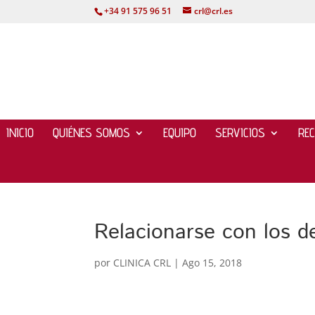
+34 91 575 96 51
crl@crl.es
INICIO
QUIÉNES SOMOS
EQUIPO
SERVICIOS
RE
Relacionarse con los d
por
CLINICA CRL
|
Ago 15, 2018