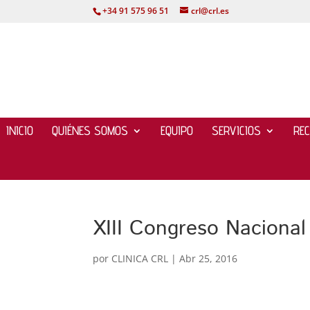
+34 91 575 96 51
crl@crl.es
INICIO
QUIÉNES SOMOS
EQUIPO
SERVICIOS
RE
XIII Congreso Nacional
por
CLINICA CRL
|
Abr 25, 2016